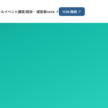
ール
イベント
講座/相談
運営者
note
↗
ICHI.相談 ↗