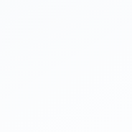
ICHI開発

ホームペ
ト