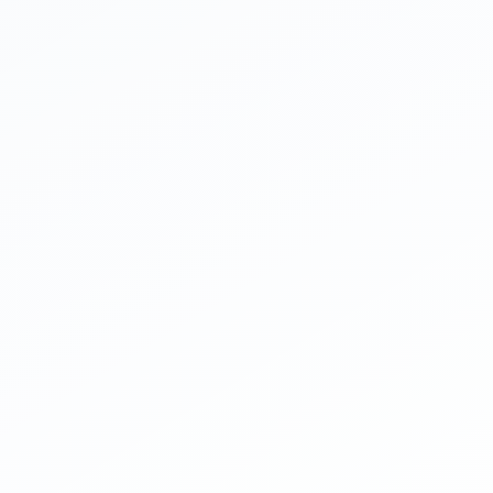

GPTs
ChatGPT Plus必要
ICHI開発
🤖
GPTs
ージ設計アシスタン
Readdy原稿