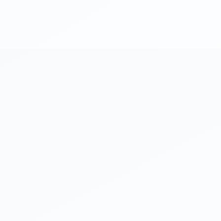
日時
2
定員
最