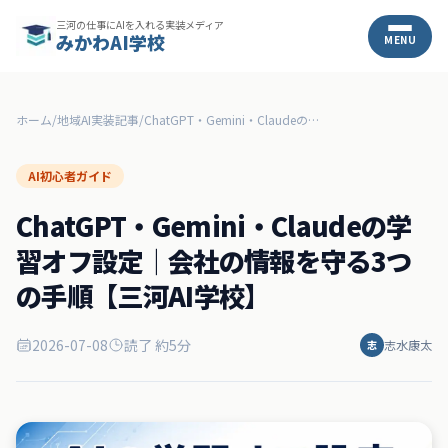
三河の仕事にAIを入れる実装メディア
みかわAI学校
MENU
ホーム
/
地域AI実装記事
/
ChatGPT・Gemini・Claudeの学習オフ設定｜会社の情報を守る3つの手順【三河AI学校】
AI初心者ガイド
ChatGPT・Gemini・Claudeの学
習オフ設定｜会社の情報を守る3つ
の手順【三河AI学校】
2026-07-08
読了 約
5
分
志水康太
志